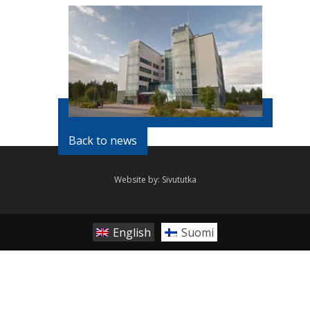
Back to news
Website by:
Sivututka
English
Suomi