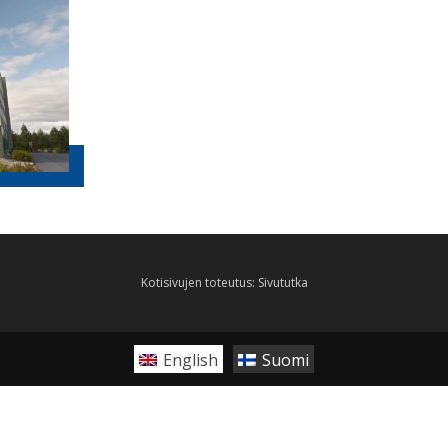
Kotisivujen toteutus:
Sivututka
English
Suomi