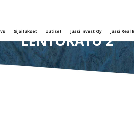
ivu
Sijoitukset
Uutiset
Jussi Invest Oy
Jussi Real 
LENTOKATU 2