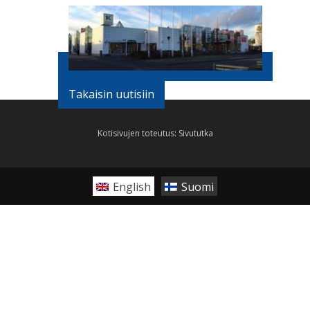
Takaisin uutisiin
Kotisivujen toteutus:
Sivututka
English
Suomi