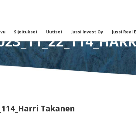
ivu
Sijoitukset
Uutiset
Jussi Invest Oy
Jussi Real 
023_11_22_114_HAR
2_114_Harri Takanen