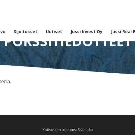
ivu
Sijoitukset
Uutiset
Jussi Invest Oy
Jussi Real 
PÖRSSITIEDOTTEET
eria.
Kotisivujen toteutus:
Sivututka